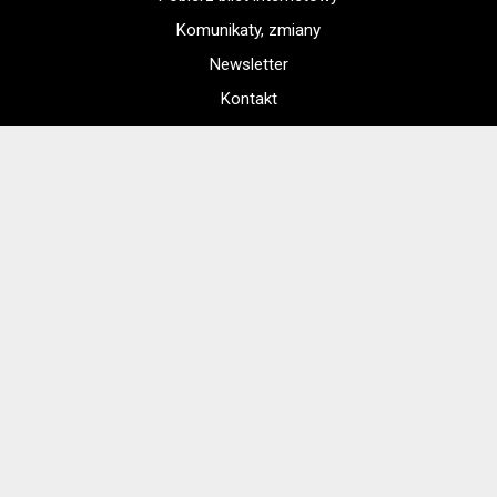
Komunikaty, zmiany
Newsletter
Kontakt
Regulamin zakupów internetowych
Polityka cookies
Konto prowadzącego
Jak dojechać