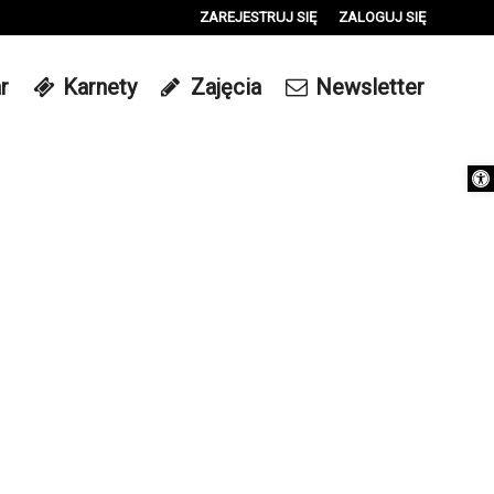
ZAREJESTRUJ SIĘ
ZALOGUJ SIĘ
0
r
Karnety
Zajęcia
Newsletter
0,00
PLN
Otwórz 
14