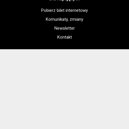
Pobierz bilet internetowy
Komunikaty, zmiany
Newsletter
Kontakt
Regulamin zakupów internetowych
Polityka cookies
Konto prowadzącego
Jak dojechać