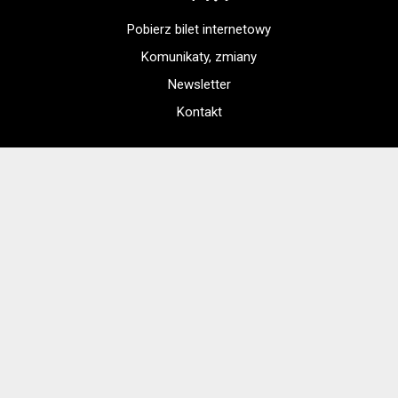
Pobierz bilet internetowy
Komunikaty, zmiany
Newsletter
Kontakt
Regulamin zakupów internetowych
Polityka cookies
Konto prowadzącego
Jak dojechać