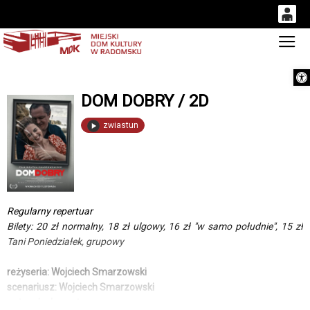
0
Gł
'
0,00
Otwórz 
PLN
DOM DOBRY / 2D
14
53
zwiastun
Regularny repertuar
Bilety: 20 zł normalny, 18 zł ulgowy, 16 zł "w samo południe", 15 zł
Tani Poniedziałek, grupowy
reżyseria: Wojciech Smarzowski
scenariusz: Wojciech Smarzowski
gatunek: dramat