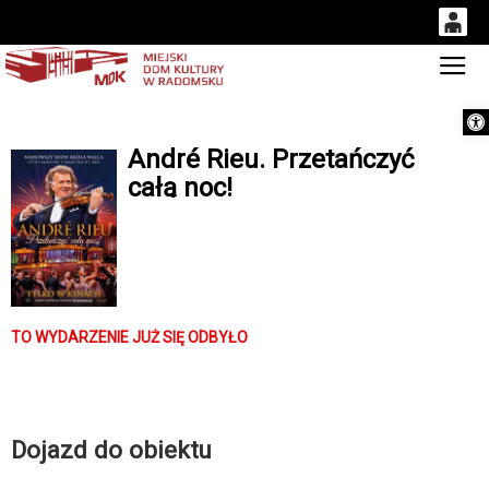
0
Gł
'
0,00
Otwórz 
PLN
André Rieu. Przetańczyć
całą noc!
14
53
TO WYDARZENIE JUŻ SIĘ ODBYŁO
Dojazd do obiektu