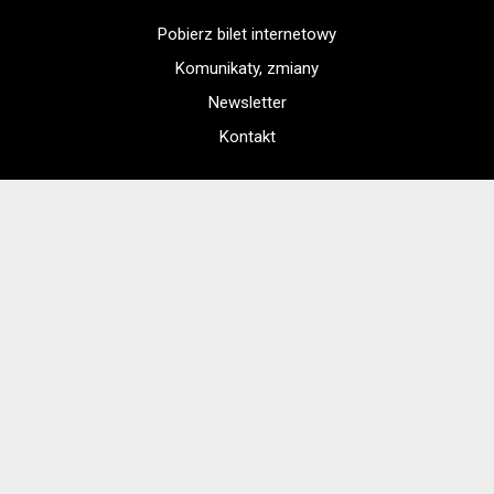
Pobierz bilet internetowy
Komunikaty, zmiany
Newsletter
Kontakt
Regulamin zakupów internetowych
Polityka cookies
Konto prowadzącego
Jak dojechać