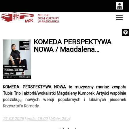
0
Gł
'
0,00
Otwórz 
PLN
KOMEDA PERSPEKTYWA
NOWA / Magdalena
14
53
Kumorek & Tubis Trio
KOMEDA: PERSPEKTYWA NOWA to muzyczny mariaż zespołu
Tubis Trio i aktorki/wokalistki Magdaleny Kumorek. Artyści wspólnie
poszukują nowych wersji popularnych i lubianych piosenek
Krzysztofa Komedy.
21.03.2025 | godz. 18.00 | bilety: 25 zł