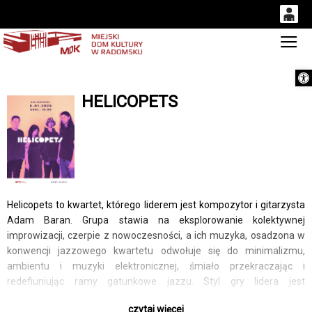
0
Gł
'
0,00
Otwórz 
PLN
HELICOPETS
14
53
Helicopets to kwartet, którego liderem jest kompozytor i gitarzysta
Adam Baran. Grupa stawia na eksplorowanie kolektywnej
improwizacji, czerpie z nowoczesności, a ich muzyka, osadzona w
konwencji jazzowego kwartetu odwołuje się do minimalizmu,
ambientu i muzyki elektronicznej, śmiało przekraczając i
redefiuniując ramy gatunkowe jazzu. Styl gry lidera jest
skoncentrowany wokół przestrzeni i transowości. Za pomocą
czytaj więcej