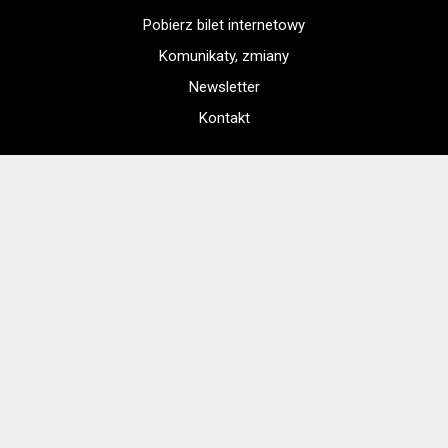
Pobierz bilet internetowy
Komunikaty, zmiany
Newsletter
Kontakt
Regulamin zakupów internetowych
Polityka cookies
Konto prowadzącego
Jak dojechać