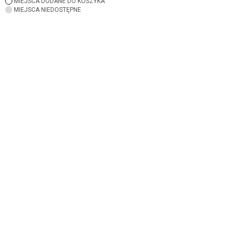
MIEJSCA DODANE DO KOSZYKA
MIEJSCA NIEDOSTĘPNE