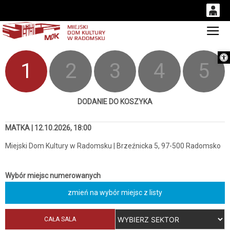
0
Gł
'
0,00
Otwórz 
PLN
1
2
3
4
5
14
53
DODANIE DO KOSZYKA
MATKA | 12.10.2026, 18:00
Miejski Dom Kultury w Radomsku | Brzeźnicka 5, 97-500 Radomsko
Wybór miejsc numerowanych
zmień na wybór miejsc z listy
CAŁA SALA