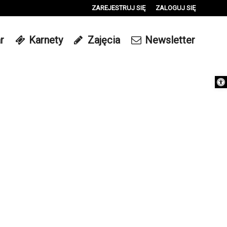
ZAREJESTRUJ SIĘ
ZALOGUJ SIĘ
0
r
Karnety
Zajęcia
Newsletter
0,00
PLN
Otwórz 
14