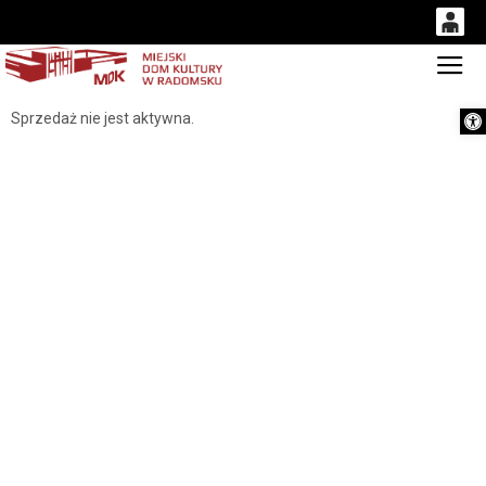
0
Gł
'
0,00
Otwórz 
Sprzedaż nie jest aktywna.
PLN
14
53