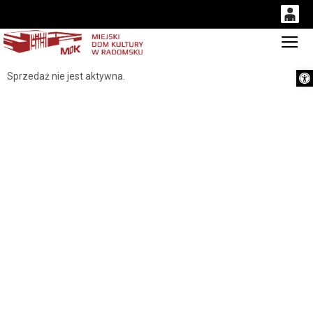
0
Gł
'
0,00
Otwórz 
Sprzedaż nie jest aktywna.
PLN
14
54