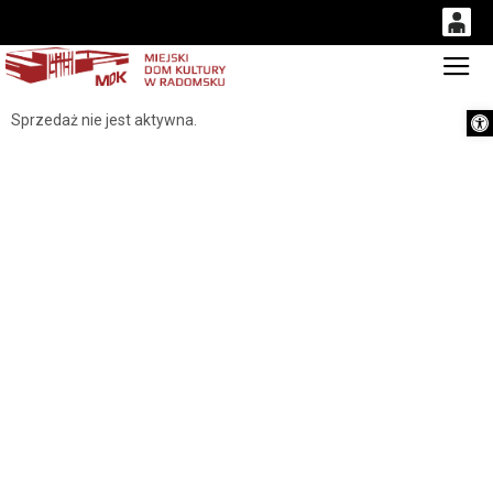
0
Gł
'
0,00
Otwórz 
Sprzedaż nie jest aktywna.
PLN
14
53