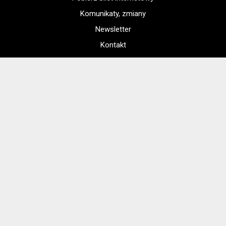
Komunikaty, zmiany
Newsletter
Kontakt
Regulamin zakupów internetowych
Polityka cookies
Konto prowadzącego
Jak dojechać