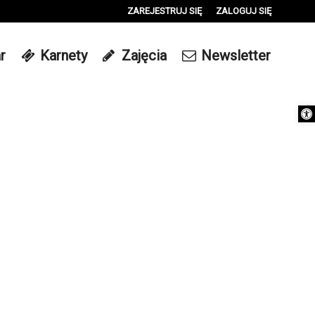
ZAREJESTRUJ SIĘ
ZALOGUJ SIĘ
0
r
Karnety
Zajęcia
Newsletter
0,00
PLN
Otwórz 
14